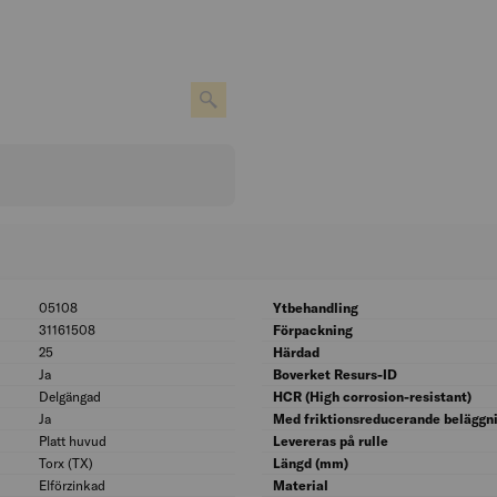
05108
BK04: 05108
Ytbehandling
31161508
UNSPSC: 31161508
Förpackning
25
Bitsstorlek: 25
Härdad
Ja
Med rillor under huvudet: Ja
Boverket Resurs-ID
Delgängad
Gängspridning: Delgängad
HCR (High corrosion-resistant)
Ja
Med rillad spets: Ja
Med friktionsreducerande beläggn
Platt huvud
Huvudform: Platt huvud
Levereras på rulle
Torx (TX)
Skruvsystem: Torx (TX)
Längd (mm)
Elförzinkad
Ytskydd: Elförzinkad
Material