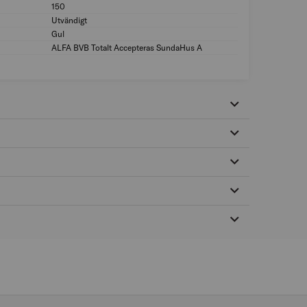
150
Antal i förp. (st): 1
Utvändigt
Användningsområd
Gul
Färg: Gul
ALFA BVB Totalt Accepteras SundaHus A
MILJÖMÄRKNING: A