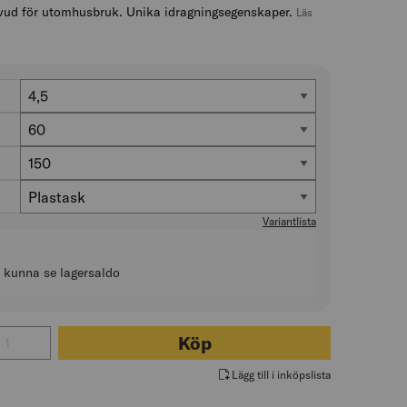
vud för utomhusbruk. Unika idragningsegenskaper.
Läs
Diameter (mm)
4,5
Längd (mm)
60
Antal i förp. (st)
150
Förpackning
Plastask
Variantlista
t kunna se lagersaldo
 för TRÄSKRUV TFT C4 JETTING
Köp
Lägg till i inköpslista