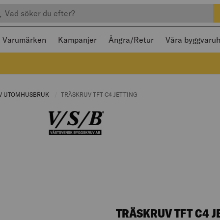
efter produkter
 och stängas med Escape
Varumärken
Kampanjer
Ångra/Retur
Våra byggvaru
E:
V UTOMHUSBRUK
CURRENT PAGE:
CURRENT PAGE:
TRÄSKRUV TFT C4 JETTING
TRÄSKRUV TFT C4 J