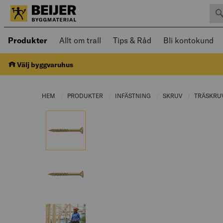
Sök 
Öppnad meny kan navigeras med piltangenter
Produkter
Allt om trall
Tips & Råd
Bli kontokund
Välj byggvaruhus
HEM
PRODUKTER
CURRENT PAGE:
INFÄSTNING
CURRENT PAGE:
SKRUV
CURRENT PAG
TRÄSKRU