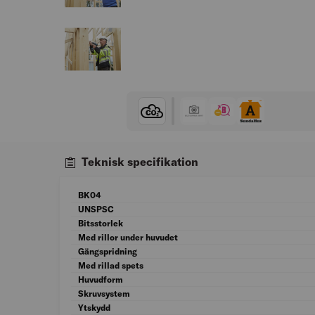
Teknisk specifikation
BK04
UNSPSC
Bitsstorlek
Med rillor under huvudet
Gängspridning
Med rillad spets
Huvudform
Skruvsystem
Ytskydd