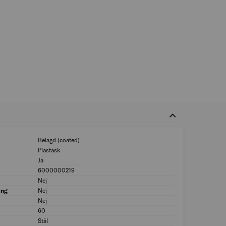
Belagd (coated)
Ytbehandling: Bela
Plastask
Förpackning: Plas
Ja
Härdad: Ja
6000000219
Boverket Resurs-
Nej
HCR (High corrosio
ing
Nej
Med friktionsreduc
Nej
Levereras på rulle:
60
Längd (mm): 60
Stål
Material: Stål