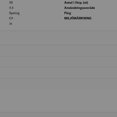
36
Längd gänga (mm): 36
Antal i förp. (st)
4,5
Diameter (mm): 4,5
Användningsområde
Spetsig
Spetsform: Spetsig
Färg
C4
Korrosivitetsklass: C4
MILJÖMÄRKNING
Ja
Försänkt huvud: Ja