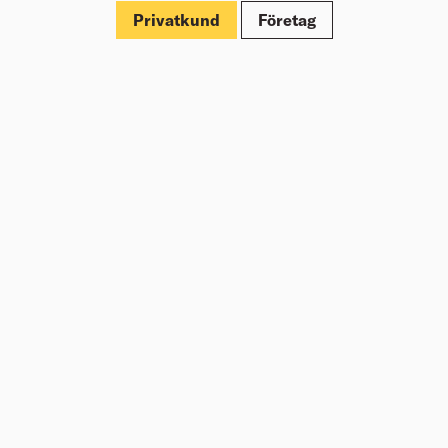
Privatkund
Företag
Om Beijer Bygg
Vår affärsidé
Vår historia
Hälsa & säkerhet
Branschrapport
Miljö & Hållbarhet
Press
Kundklubb Beijer Plus
Jobba hos oss
Nyheter
Inspiration
Tjänster