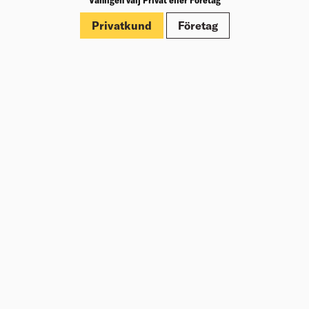
Märkningar
Privatkund
Företag
Om Beijer Bygg
Vår affärsidé
Vår historia
Hälsa & säkerhet
Branschrapport
Miljö & Hållbarhet
Press
Kundklubb Beijer Plus
Jobba hos oss
Nyheter