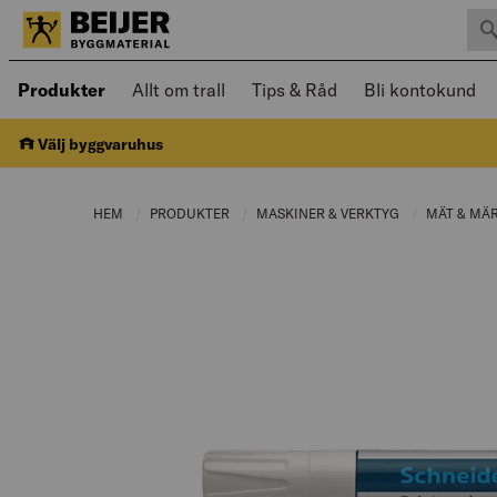
Sök 
Öppnad meny kan navigeras med piltangenter
Produkter
Allt om trall
Tips & Råd
Bli kontokund
Välj byggvaruhus
HEM
PRODUKTER
CURRENT PAGE:
MASKINER & VERKTYG
CURRENT PAGE
MÄT & MÄ