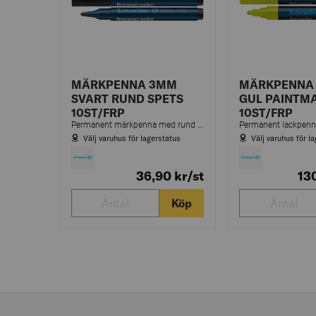
MÄRKPENNA 3MM
MÄRKPENNA
SVART RUND SPETS
GUL PAINTM
10ST/FRP
10ST/FRP
Permanent märkpenna med rund spets för kartong, plast, metall m.m.
Välj varuhus för lagerstatus
Välj varuhus för l
36,90
kr
/st
13
Köp