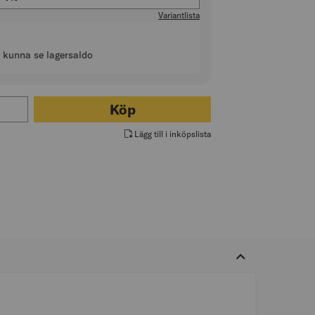
Variantlista
t kunna se lagersaldo
ör MÄRKPENNA LACK 1-3MM
Köp
Lägg till i inköpslista