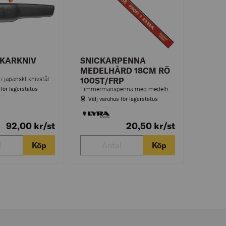
KARKNIV
SNICKARPENNA
MEDELHÅRD 18CM RÖ
Hantverkarkniv i japanskt knivstål med hölster.
100ST/FRP
 för lagerstatus
Timmermanspenna med medelhårt stift. För märkning på betong, trä, metall m.m.
Välj varuhus för lagerstatus
92,00
kr
/st
20,50
kr
/st
Köp
Köp