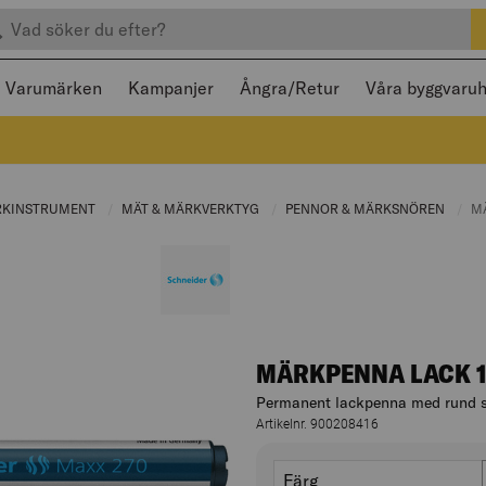
efter produkter
 och stängas med Escape
Varumärken
Kampanjer
Ångra/Retur
Våra byggvaru
:
RKINSTRUMENT
CURRENT PAGE:
MÄT & MÄRKVERKTYG
CURRENT PAGE:
PENNOR & MÄRKSNÖREN
CURR
C
M
MÄRKPENNA LACK 
Permanent lackpenna med rund sp
Artikelnr. 900208416
Varianter
färg