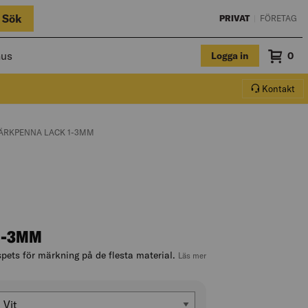
Sök
PRIVAT
|
FÖRETAG
hus
Logga in
Sum
0
Varuko
Kontakt
ENT PAGE:
URRENT PAGE:
ÄRKPENNA LACK 1-3MM
1-3MM
ets för märkning på de flesta material.
, hoppa till produktbeskrivn
Läs mer
Färg
Vit