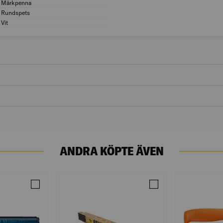
Märkpenna
Modell/Utförande: Märkpenna
Rundspets
Spetsform: Rundspets
Vit
Färg: Vit
ANDRA KÖPTE ÄVEN
SVART RUND SPETS 10ST/FRP
Jämför MÄRKPENNA LACK GUL PAINTMARKER 10ST/FRP
Jämför METERSTOCK BE