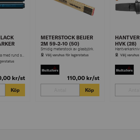
 LACK
METERSTOCK BEIJER
HANTVER
ARKER
2M 59-2-10 (50)
HVK (28)
Smidig meterstock av glasbjörk.
Välj varuhus för lagerstatus
Välj varuhus
Permanent lackpenna med rund spets för märkning på de flesta material.
agerstatus
0,00
kr
/st
110,00
kr
/st
Köp
Köp