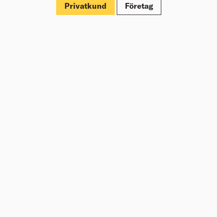
Privatkund
Företag
Om Beijer Bygg
Vår affärsidé
Vår historia
Hälsa & säkerhet
Branschrapport
Miljö & Hållbarhet
Press
Kundklubb Beijer Plus
Jobba hos oss
Nyheter
Inspiration
Tjänster