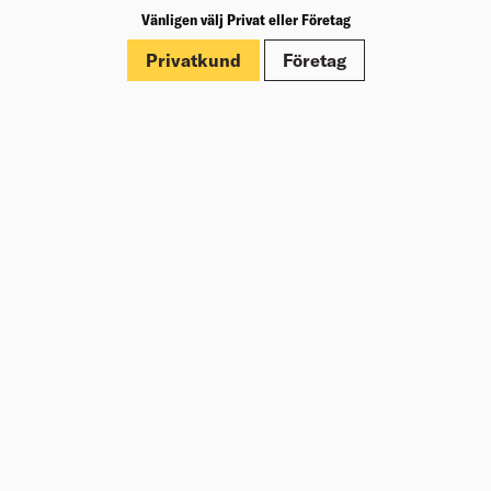
Vänligen välj Privat eller Företag
Märkningar
Privatkund
Företag
Dokument
Om Beijer Bygg
Vår affärsidé
Vår historia
Hälsa & säkerhet
Branschrapport
Miljö & Hållbarhet
Press
Kundklubb Beijer Plus
Jobba hos oss