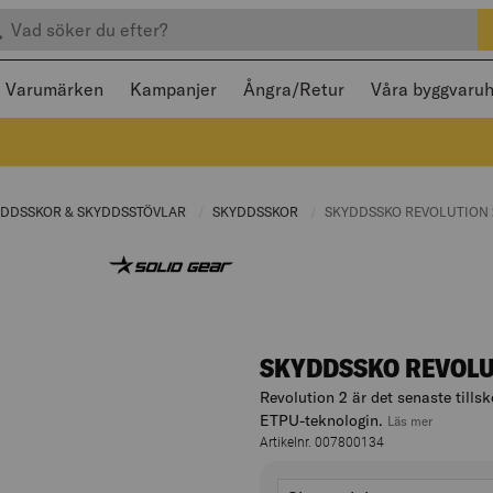
efter produkter
 och stängas med Escape
Varumärken
Kampanjer
Ångra/Retur
Våra byggvaru
T PAGE:
YDDSSKOR & SKYDDSSTÖVLAR
CURRENT PAGE:
SKYDDSSKOR
CURRENT PAGE:
CURRENT PAGE:
SKYDDSSKO REVOLUTION 
SKYDDSSKO REVOLUT
Revolution 2 är det senaste tills
ETPU-teknologin.
, hoppa ti
Läs mer
Artikelnr. 007800134
Varianter