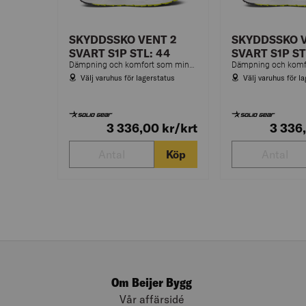
SKYDDSSKO VENT 2
SKYDDSSKO V
SVART S1P STL: 44
SVART S1P ST
Dämpning och komfort som minskar belastning vid användning, tack vare en mellansula i ETPU.
Välj varuhus för lagerstatus
Välj varuhus för l
3 336,00
kr
/krt
3 336
Köp
Om Beijer Bygg
Vår affärsidé