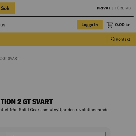
Sök
PRIVAT
|
FÖRETAG
hus
Logga in
Summa
0.00
kr
Varukorg.
Kontakt
2 GT SVART
ION 2 GT SVART
kottet från Solid Gear som utnyttjar den revolutionerande
ll produktbeskrivningen
Skostorlek