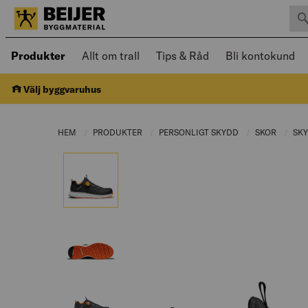
Sök 
Öppnad meny kan navigeras med piltangenter
Produkter
Allt om trall
Tips & Råd
Bli kontokund
Välj byggvaruhus
HEM
PRODUKTER
CURRENT PAGE:
PERSONLIGT SKYDD
CURRENT PAGE:
SKOR
CURREN
SK