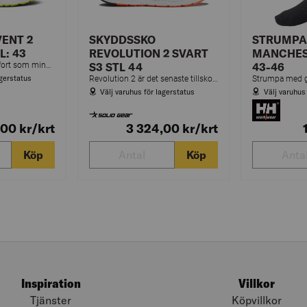
ENT 2
SKYDDSSKO
STRUMPA
L: 43
REVOLUTION 2 SVART
MANCHES
Dämpning och komfort som minskar belastning vid användning, tack vare en mellansula i ETPU.
S3 STL 44
43-46
agerstatus
Revolution 2 är det senaste tillskottet från Solid Gear som utnyttjar den revolutionerande ETPU-teknologin.
Välj varuhus för lagerstatus
Välj varuhus
,00
kr
/krt
3 324,00
kr
/krt
Köp
Köp
Inspiration
Villkor
Tjänster
Köpvillkor