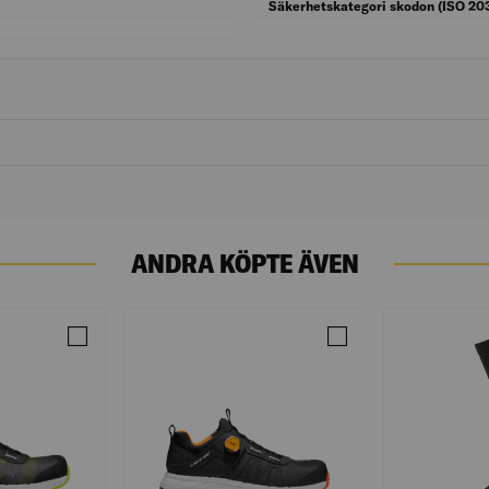
Kön: Herr
Säkerhetskategori skodon (ISO 20
Färggrupp: Svart
ANDRA KÖPTE ÄVEN
 SVART S1P STL: 44
Jämför SKYDDSSKO VENT 2 SVART S1P STL: 43
Jämför SKYDDSSKO RE