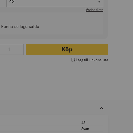
43
Variantlista
t kunna se lagersaldo
tal för SKYDDSSKO REVOLUTION 2 GT SVART
Köp
Lägg till i inköpslista
43
Skostorlek: 43
Svart
Färg: Svart