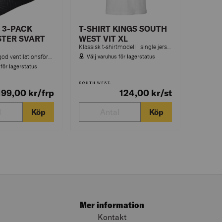
 3-PACK
T-SHIRT KINGS SOUTH
TER SVART
WEST VIT XL
Klassisk t-shirtmodell i single jersey av kammad bomull. Elastan i halsribben för ökad hållfasthet.
Välj varuhus för lagerstatus
Strumpa med god ventilationsförmåga tack vare meshventilation och med ankelflex för bättre rörlighet. Levereras i 3-pack.
 för lagerstatus
199,00
kr
/frp
124,00
kr
/st
Köp
Köp
Mer information
Kontakt