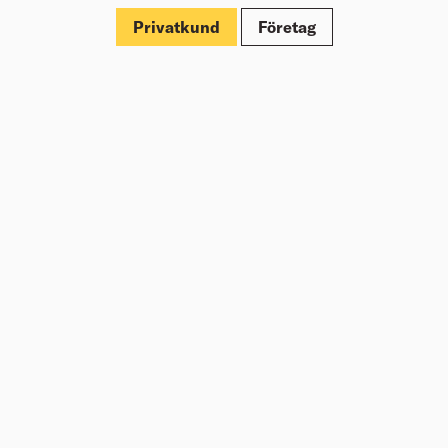
Märkningar
Privatkund
Företag
Om Beijer Bygg
Vår affärsidé
Vår historia
Hälsa & säkerhet
Branschrapport
Miljö & Hållbarhet
Press
Kundklubb Beijer Plus
Jobba hos oss
Nyheter
Inspiration