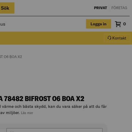
Sök
PRIVAT
|
FÖRETAG
hus
Logga in
Sum
0
Varuko
Kontakt
T O6 BOA X2
78482 BIFROST O6 BOA X2
 värme och bästa skydd, kan du vara säker på att du får
av miljöer.
, hoppa till produktbeskrivningen
Läs mer
Skostorlek