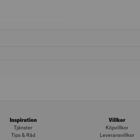
Kön: Unisex
Färggrupp: Svart
Skostorlek: 41
Färg: Svart
Inspiration
Villkor
Tjänster
Köpvillkor
Tips & Råd
Leveransvillkor