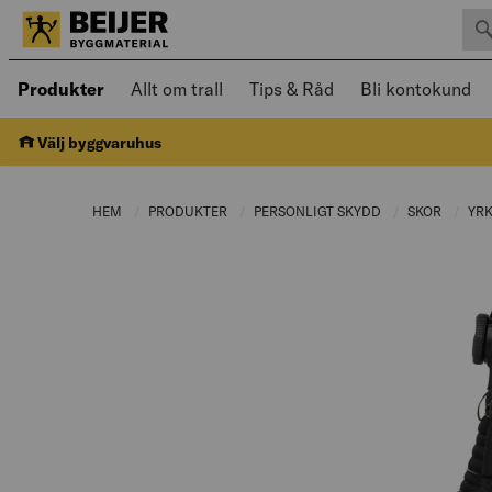
Sök 
Öppnad meny kan navigeras med piltangenter
Produkter
Allt om trall
Tips & Råd
Bli kontokund
Välj byggvaruhus
HEM
PRODUKTER
CURRENT PAGE:
PERSONLIGT SKYDD
CURRENT PAGE:
SKOR
CURREN
YRK