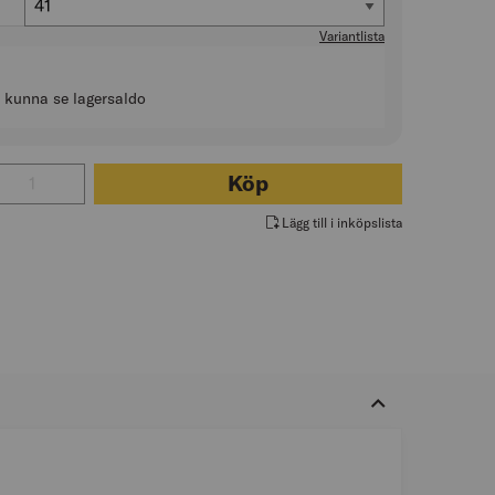
41
Variantlista
t kunna se lagersaldo
tal för YRKESVINTERKÄNGA 78482 BIFROST O6 BOA X2
Köp
Lägg till i inköpslista