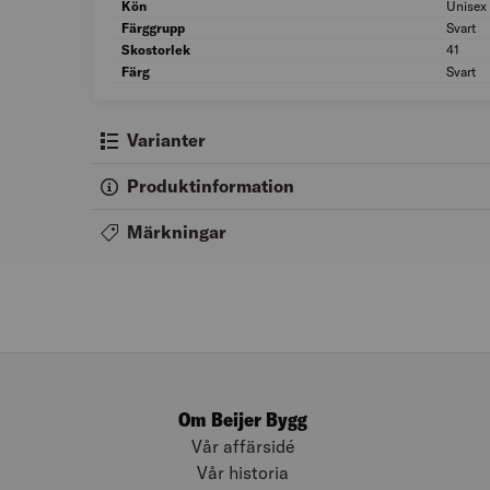
Kön
Unisex
Färggrupp
Svart
Skostorlek
41
Färg
Svart
Varianter
Produktinformation
Märkningar
Om Beijer Bygg
Vår affärsidé
Vår historia