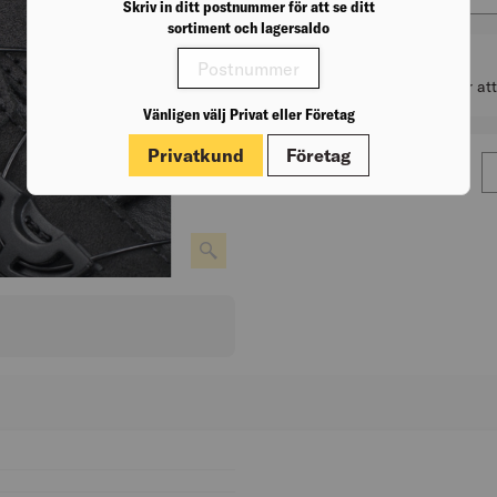
Skriv in ditt postnummer för att se ditt
sortiment och lagersaldo
Lagerstatus
Välj byggvaruhus för at
Vänligen välj Privat eller Företag
Privatkund
Företag
???price.aria???
3 445,00
kr
/par
A
BK04: 22203
UNSPSC: 46181605