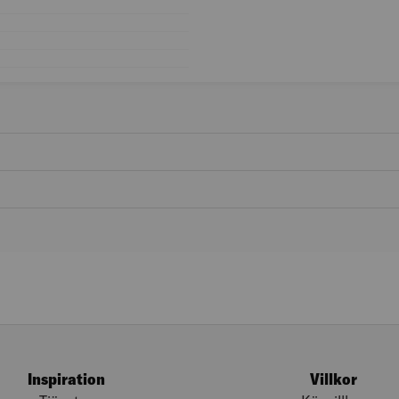
Kön: Herr
Färggrupp: Svart
Skostorlek: 46
Färg: Svart/Grå/Röd
Inspiration
Villkor