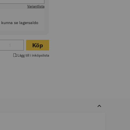
Variantlista
t kunna se lagersaldo
ntal för SKYDDSKÄNGA EASYROLL
Köp
Lägg till i inköpslista