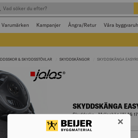
efter produkter
 och stängas med Escape
Varumärken
Kampanjer
Ångra/Retur
Våra byggvaru
T PAGE:
YDDSSKOR & SKYDDSSTÖVLAR
CURRENT PAGE:
SKYDDSKÄNGOR
CURRENT PAGE:
CURRENT PAGE:
SKYDDSKÄNGA EASYR
SKYDDSKÄNGA EAS
Skyddssko - Mellanhög JALAS 17
Artikelnr. 006090819
Varianter
Skostorl
skostorlek
46