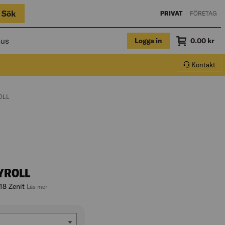
Sök
PRIVAT
|
FÖRETAG
hus
Logga in
Summa
0.00
kr
Varukorg.
Kontakt
OLL
YROLL
18 Zenit
, hoppa till produktbeskrivningen
Läs mer
ek