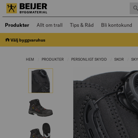
Sök 
Öppnad meny kan navigeras med piltangenter
Produkter
Allt om trall
Tips & Råd
Bli kontokund
Välj byggvaruhus
HEM
PRODUKTER
CURRENT PAGE:
PERSONLIGT SKYDD
CURRENT PAGE:
SKOR
CURREN
SK