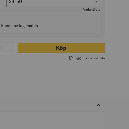
38–50
Variantlista
t kunna se lagersaldo
 för SLANGKLÄMMA ROSTFRI
Köp
Lägg till i inköpslista