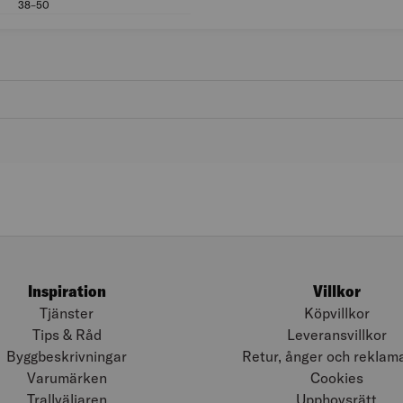
38–50
Klämområde (mm): 38–50
Inspiration
Villkor
Tjänster
Köpvillkor
Tips & Råd
Leveransvillkor
Byggbeskrivningar
Retur, ånger och reklam
Varumärken
Cookies
Trallväljaren
Upphovsrätt