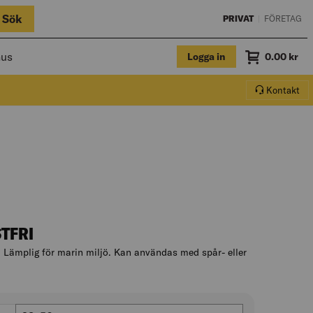
Sök
PRIVAT
|
FÖRETAG
hus
Logga in
Summa
0.00
kr
Varukorg.
Kontakt
TFRI
 Lämplig för marin miljö. Kan användas med spår- eller
duktbeskrivningen
Klämområde (mm)