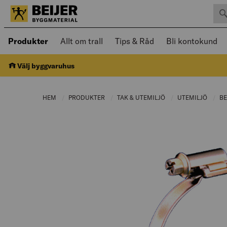
Sök 
Öppnad meny kan navigeras med piltangenter
Produkter
Allt om trall
Tips & Råd
Bli kontokund
Välj byggvaruhus
HEM
PRODUKTER
CURRENT PAGE:
TAK & UTEMILJÖ
CURRENT PAGE:
UTEMILJÖ
CURRE
B