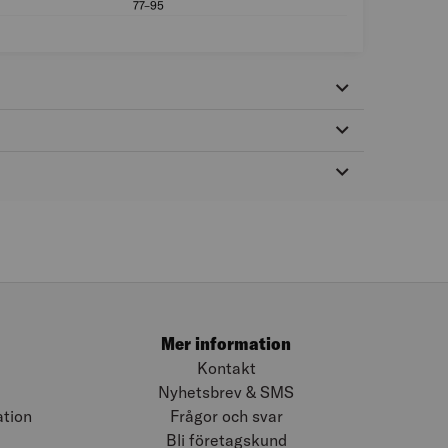
nkat stål
77–95
Klämområde (mm):
Mer information
Kontakt
Nyhetsbrev & SMS
ation
Frågor och svar
Bli företagskund