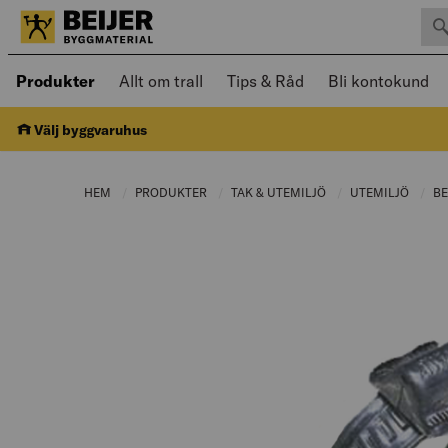
Sök 
Öppnad meny kan navigeras med piltangenter
Produkter
Allt om trall
Tips & Råd
Bli kontokund
Välj byggvaruhus
HEM
PRODUKTER
CURRENT PAGE:
TAK & UTEMILJÖ
CURRENT PAGE:
UTEMILJÖ
CURRE
B