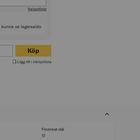
Variantlista
t kunna se lagersaldo
ör SLANGKLÄMMA FÖRZINKAT STÅL
Köp
Lägg till i inköpslista
Förzinkat stål
Material snäckskruv
12
Bredd band (mm): 