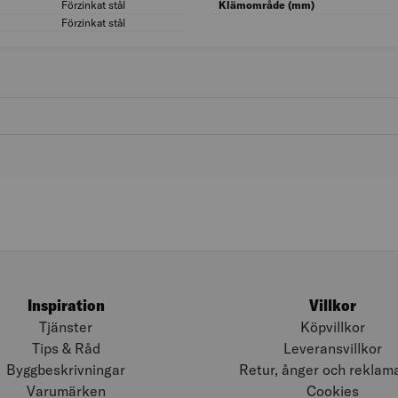
Förzinkat stål
Materialkvalitet hus/kapsling/stomme: Förzi
Klämområde (mm)
Förzinkat stål
Material band: Förzinkat stål
Inspiration
Villkor
Tjänster
Köpvillkor
Tips & Råd
Leveransvillkor
Byggbeskrivningar
Retur, ånger och reklam
Varumärken
Cookies