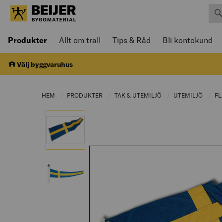
Sök 
Öppnad meny kan navigeras med piltangenter
Produkter
Allt om trall
Tips & Råd
Bli kontokund
Välj byggvaruhus
HEM
PRODUKTER
CURRENT PAGE:
TAK & UTEMILJÖ
CURRENT PAGE:
UTEMILJÖ
CURRE
F