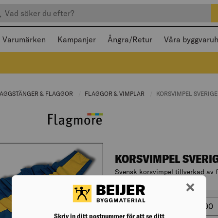
efter produkter
 och stängas med Escape
Varumärken
Kampanjer
Ångra/Retur
Våra byggvaru
NT PAGE:
LAGGSTÄNGER & FLAGGOR
CURRENT PAGE:
FLAGGOR & VIMPLAR
CURRENT PAGE:
CURRENT PAGE:
KORSVIMPEL SVERIGE
KORSVIMPEL SVERI
Svensk korsvimpel tillverkad av f
Artikelnr. 002508666
Varianter
Höjd (m
höjd (mm)
5000
Skriv in ditt postnummer för att se ditt