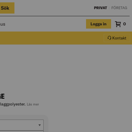
Sök
PRIVAT
|
FÖRETAG
hus
Logga in
Sum
0
Varuko
Kontakt
GE
laggpolyester.
, hoppa till produktbeskrivningen
Läs mer
m)