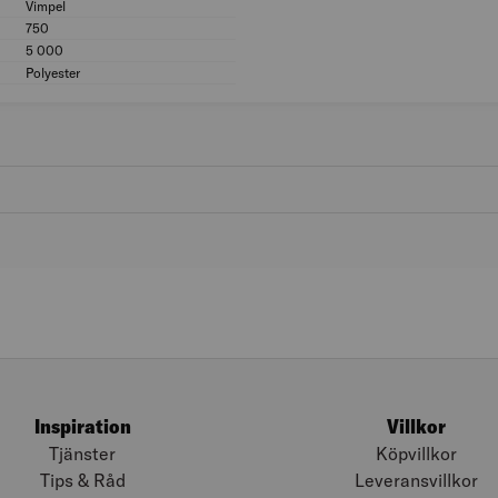
Vimpel
Modell/Utförande: Vimpel
750
Bredd (mm): 750
5 000
Höjd (mm): 5 000
Polyester
Material: Polyester
Inspiration
Villkor
Tjänster
Köpvillkor
Tips & Råd
Leveransvillkor