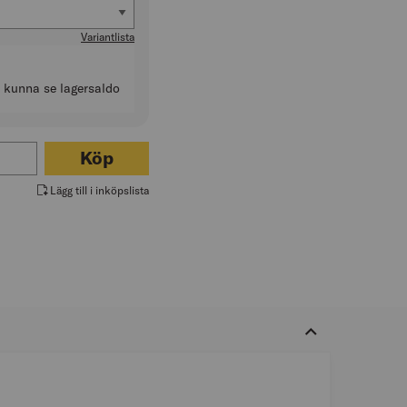
mm)
Variantlista
t kunna se lagersaldo
ör KORSVIMPEL SVERIGE
Köp
Lägg till i inköpslista