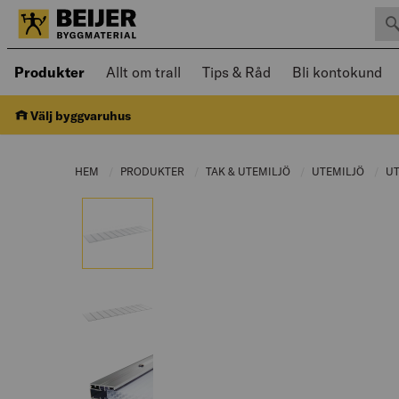
Sök 
Öppnad meny kan navigeras med piltangenter
Produkter
Allt om trall
Tips & Råd
Bli kontokund
Välj byggvaruhus
HEM
PRODUKTER
CURRENT PAGE:
TAK & UTEMILJÖ
CURRENT PAGE:
UTEMILJÖ
CURRE
U