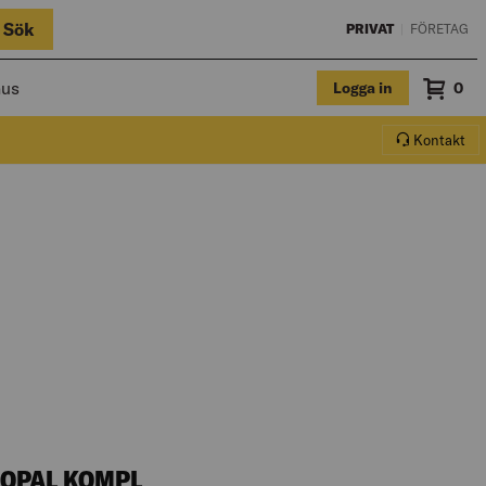
Sök
PRIVAT
|
FÖRETAG
hus
Logga in
Sum
0
Varuko
Kontakt
 OPAL KOMPL