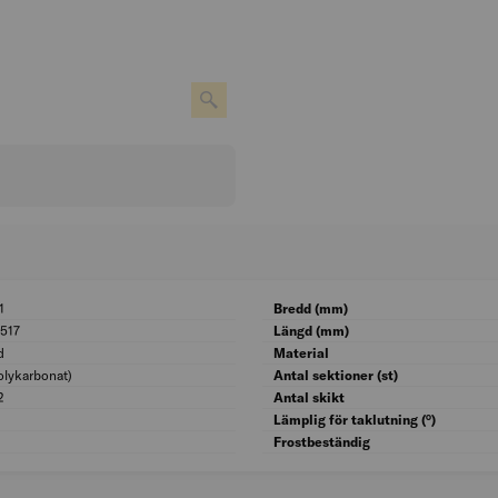
1
BK04: 09001
Bredd (mm)
517
UNSPSC: 30151517
Längd (mm)
d
Ytskydd: Belagd
Material
olykarbonat)
Materialkvalitet: PC (polykarbonat)
Antal sektioner (st)
2
Totalbredd (mm): 10 752
Antal skikt
Tjocklek platta (mm): 16
Lämplig för taklutning (°)
Färg: Opal
Frostbeständig