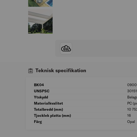
Teknisk specifikation
BK04
0900
UNSPSC
30151
Ytskydd
Belag
Materialkvalitet
PC (p
Totalbredd (mm)
10 75
Tjocklek platta (mm)
16
Färg
Opal