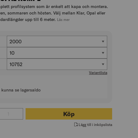
plett profilsystem som är enkelt att kapa och montera.
en, sommaren och hösten. Välj mellan Klar, Opal eller
dardlängder upp till 6 meter.
, hoppa till produktbeskrivningen
Läs mer
Längd (mm)
2000
Antal sektioner (st)
10
Totalbredd (mm)
10752
Variantlista
t kunna se lagersaldo
tal för KANALPLASTTAK 16 OPAL KOMPL
Köp
Lägg till i inköpslista