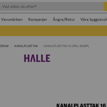
efter produkter
 och stängas med Escape
Varumärken
Kampanjer
Ångra/Retur
Våra byggvaru
NT PAGE:
TERUM
CURRENT PAGE:
KANALPLASTTAK
CURRENT PAGE:
CURRENT PAGE:
KANALPLASTTAK 16 OPAL KOMPL
KANALPLASTTAK 16