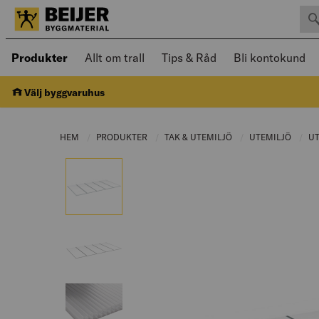
Sök 
Öppnad meny kan navigeras med piltangenter
Produkter
Allt om trall
Tips & Råd
Bli kontokund
Välj byggvaruhus
HEM
PRODUKTER
CURRENT PAGE:
TAK & UTEMILJÖ
CURRENT PAGE:
UTEMILJÖ
CURRE
U