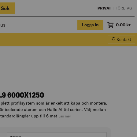
Sök
PRIVAT
|
FÖRETAG
hus
Logga in
Summa
0.00
kr
Varukorg.
Kontakt
L9 6000X1250
plett profilsystem som är enkelt att kapa och montera.
ör isolerade uterum och Halle Alltid serien. Välj mellan
standardlängder upp till 6 met
, hoppa till produktbeskrivningen
Läs mer
Längd (mm)