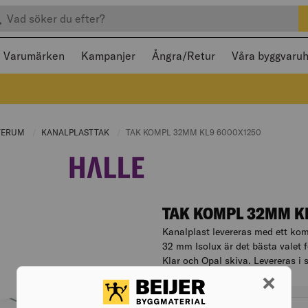
efter produkter
 och stängas med Escape
Varumärken
Kampanjer
Ångra/Retur
Våra byggvaru
NT PAGE:
TERUM
CURRENT PAGE:
KANALPLASTTAK
CURRENT PAGE:
CURRENT PAGE:
TAK KOMPL 32MM KL9 6000X1250
TAK KOMPL 32MM K
Kanalplast levereras med ett kom
32 mm Isolux är det bästa valet f
Klar och Opal skiva. Levereras i 
Artikelnr. 003649582
Varianter