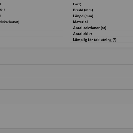
1
BK04: 09001
Färg
517
UNSPSC: 30151517
Bredd (mm)
d
Ytskydd: Belagd
Längd (mm)
olykarbonat)
Materialkvalitet: PC (polykarbonat)
Material
Totalbredd (mm): 6 402
Antal sektioner (st)
Tjocklek platta (mm): 32
Antal skikt
Lämplig för taklutning (°)