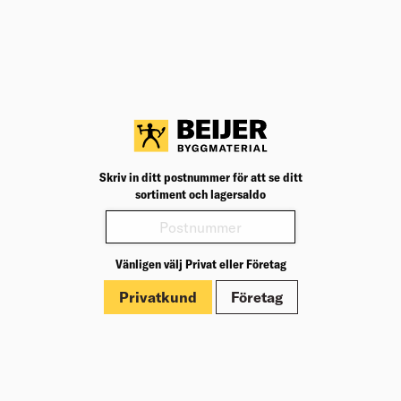
fibercement och Steni med glasfiberarmerad stenkomposit
med en kärna av krossad natursten.
Fördelar med fasadskivor:
Nästan underhållsfritt
Skriv in ditt postnummer för att se ditt
sortiment och lagersaldo
Lång hållbarhet
Står sig stark mot väder & vind
Många olika färgval
Vänligen välj Privat eller Företag
Enkla att montera
Privatkund
Företag
Lätt & hållbart byggmaterial