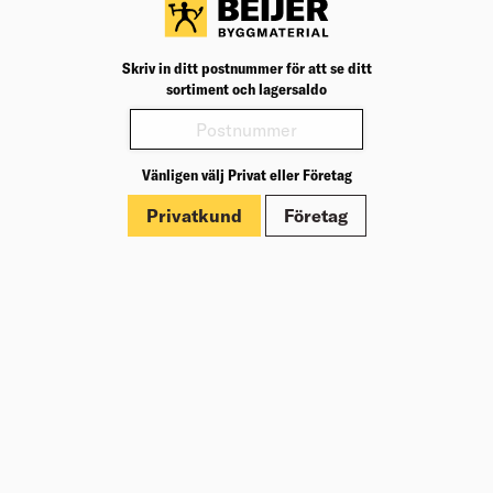
organisationer?".
Invänta bekräftelsemejl och logga därefter in och beställ
till rabatterat pris.
Skriv in ditt postnummer för att se ditt
sortiment och lagersaldo
Handla i ett av våra Byggvaruhus
Vänligen välj Privat eller Företag
Åk till ett våra byggvaruhus och köp där någon eller flera
Privatkund
Företag
artiklar från vårt breda byggsortiment. Visa upp ditt
medlemskort från Villägarnas Riksförbund i kassan för att
få din medlemsrabatt.
Bli medlem hos Villaägarna
Skapa konto