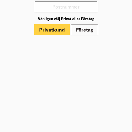
Köp
1 020,96
kr
/st
Vänligen välj Privat eller Företag
25X23 LÄKT G4-2 GRAN 4,2M RAW
Privatkund
Företag
Ströläkt av kvalitet G4-2, lämplig för yttertakläggning
med takpannor. Spikas lodrätt på takstolarna för att
fästa bärläkt/spikläkt och sedan takpannorna. Passar
för byggprojekt med högre krav på virkeskvalitet.
Välj varuhus för lagerstatus
9,90
kr
/lpm
Köp
Jfr. pris 41,58
kr
/st
TAKPLYW TG2 21X2400X610
M.GUARD TÄCK.1,44M2 (90)
Takplywood med skyddande beläggning för tak- och
byggkonstruktioner.
Välj varuhus för lagerstatus
636,84
kr
/skiva
Köp
Jfr. pris 435,00
kr
/m²