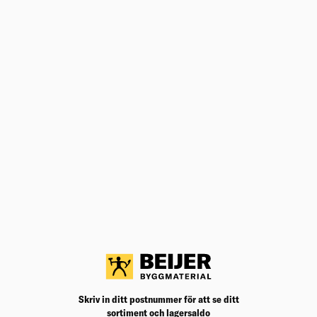
Dokument
ANDRA KÖPTE ÄVEN
LIMTRÄBALK 115X315MM L=9000
GL30C
Limträbalk kan användas användas till bärande delar i
konstruktioner med stor spännvidd.
Välj varuhus för lagerstatus
Köp
8 675,00
kr
/st
INNERDÖRR STABLE VIT S 9X21 TÄT
KOMPAKT SLÄT EXKL KARM
Enkel vit dörr i massiv konstruktion med extra slitstark
yta.
Välj varuhus för lagerstatus
Skriv in ditt postnummer för att se ditt
sortiment och lagersaldo