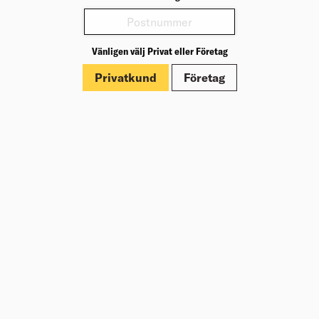
Köp
2 282,50
kr
/st
Vänligen välj Privat eller Företag
TAKPLYW TG2 18X2400X1210
Privatkund
Företag
M.GUARD TÄCK.2,88M2 (55)
Takplywood med skyddande beläggning för tak- och
byggkonstruktioner.
Välj varuhus för lagerstatus
1 059,95
kr
/skiva
Köp
Jfr. pris 365,00
kr
/m²
FOGBAND ILLMOD TRIO TP650
ANTR. 58/7-15MM 6M
Flexibelt förkomprimerat fogband med öppna celler
baserat på polyuretanskum.
Välj varuhus för lagerstatus
515,00
kr
/rulle
Köp
Jfr. pris 85,83
kr
/m