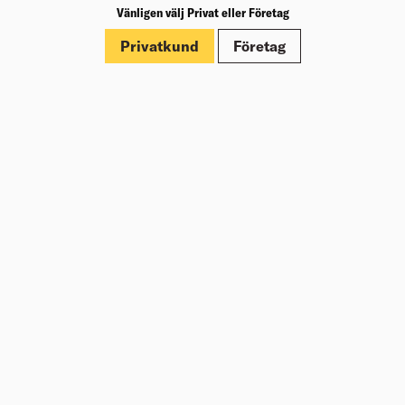
Märkningar
Vänligen välj Privat eller Företag
Privatkund
Företag
Dokument
Om Beijer Bygg
Vår affärsidé
Vår historia
Hälsa & säkerhet
Branschrapport
Miljö & Hållbarhet
Press
Kundklubb Beijer Plus
Jobba hos oss
Nyheter