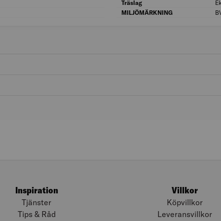
Längd (mm): 740
Träslag
E
Bredd (mm): 118
MILJÖMÄRKNING
B
Inspiration
Villkor
Tjänster
Köpvillkor
Tips & Råd
Leveransvillkor