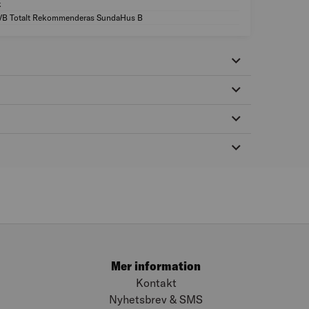
k
Träslag: Ek
VB Totalt Rekommenderas SundaHus B
MILJÖMÄRKNING: 
Mer information
Kontakt
Nyhetsbrev & SMS