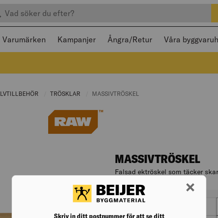
efter produkter
 och stängas med Escape
Varumärken
Kampanjer
Ångra/Retur
Våra byggvaru
NT PAGE:
LVTILLBEHÖR
CURRENT PAGE:
TRÖSKLAR
CURRENT PAGE:
CURRENT PAGE:
MASSIVTRÖSKEL
MASSIVTRÖSKEL
Falsad ektröskel som täcker skar
Artikelnr. 900212300
Varianter
längd (mm)
Skriv in ditt postnummer för att se ditt