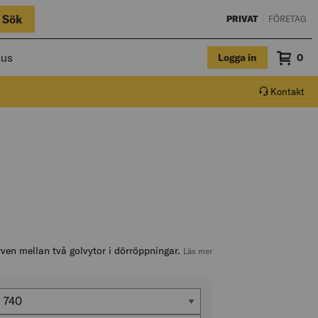
Sök
PRIVAT
|
FÖRETAG
hus
Logga in
Sum
0
Varuko
Kontakt
ven mellan två golvytor i dörröppningar.
, hoppa till produktbeskrivn
Läs mer
Längd (mm)
740