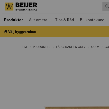
Sök 
Öppnad meny kan navigeras med piltangenter
Produkter
Allt om trall
Tips & Råd
Bli kontokund
Välj byggvaruhus
HEM
PRODUKTER
CURRENT PAGE:
FÄRG, KAKEL & GOLV
CURRENT PAGE:
GOLV
CURRE
GO