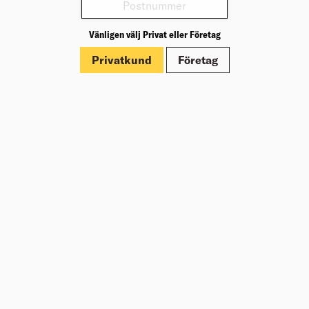
Varianter
Vänligen välj Privat eller Företag
Produktinformation
Privatkund
Företag
Märkningar
Om Beijer Bygg
Vår affärsidé
Vår historia
Hälsa & säkerhet
Branschrapport
Miljö & Hållbarhet
Press