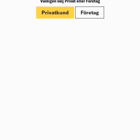
Vänligen välj Privat eller Företag
Märkningar
Privatkund
Företag
Om Beijer Bygg
Vår affärsidé
Vår historia
Hälsa & säkerhet
Branschrapport
Miljö & Hållbarhet
Press
Kundklubb Beijer Plus
Jobba hos oss
Nyheter