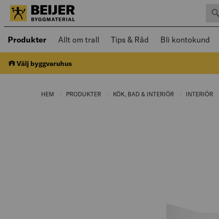
Sök 
Öppnad meny kan navigeras med piltangenter
Produkter
Allt om trall
Tips & Råd
Bli kontokund
Välj byggvaruhus
HEM
PRODUKTER
CURRENT PAGE:
KÖK, BAD & INTERIÖR
CURRENT PAGE
INTERIÖR
C