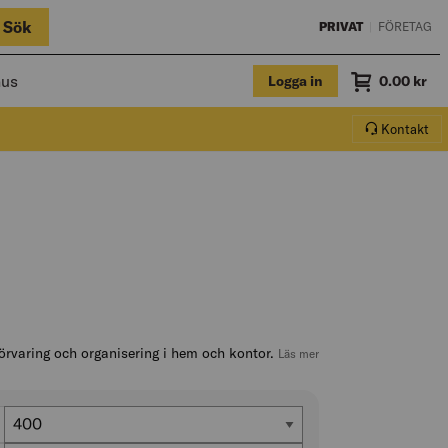
Sök
PRIVAT
|
FÖRETAG
hus
Logga in
Summa
0.00
kr
Varukorg.
Kontakt
förvaring och organisering i hem och kontor.
, hoppa till produktbesk
Läs mer
Bredd (mm)
400