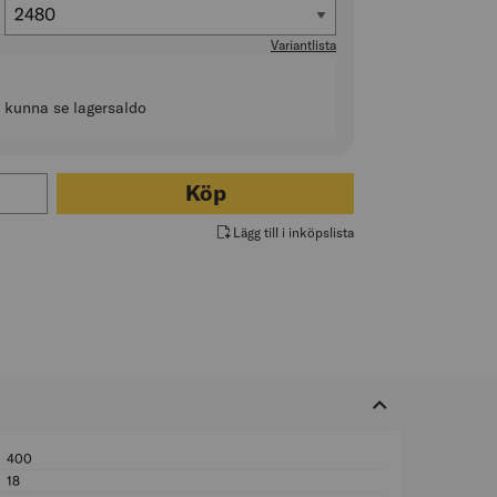
Längd (mm)
2480
Variantlista
t kunna se lagersaldo
ör HYLLPLAN VIT
Köp
Lägg till i inköpslista
400
Bredd (mm): 400
18
Tjocklek (mm): 18