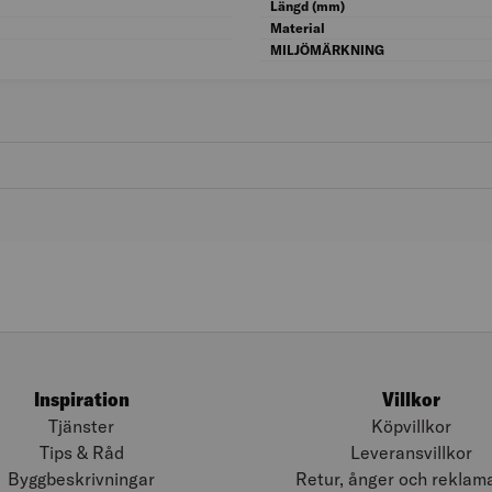
Ytskydd: Folie
Längd (mm)
Färg: Vit
Material
MILJÖMÄRKNING
Inspiration
Villkor
Tjänster
Köpvillkor
Tips & Råd
Leveransvillkor
Byggbeskrivningar
Retur, ånger och reklam