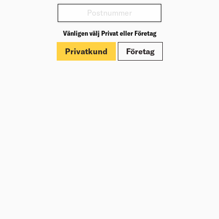
Varianter
Vänligen välj Privat eller Företag
Produktinformation
Privatkund
Företag
Märkningar
Dokument
Om Beijer Bygg
Vår affärsidé
Vår historia
Hälsa & säkerhet
Branschrapport