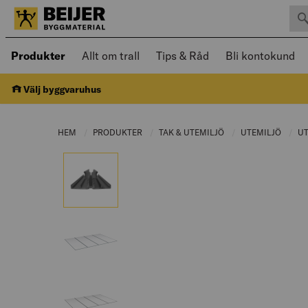
Sök 
Öppnad meny kan navigeras med piltangenter
Produkter
Allt om trall
Tips & Råd
Bli kontokund
Välj byggvaruhus
HEM
PRODUKTER
CURRENT PAGE:
TAK & UTEMILJÖ
CURRENT PAGE:
UTEMILJÖ
CURRE
U