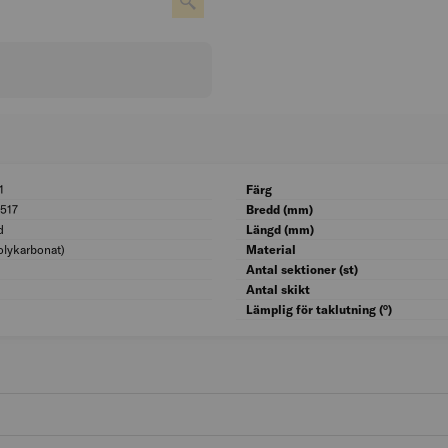
1
BK04: 09001
Färg
517
UNSPSC: 30151517
Bredd (mm)
d
Ytskydd: Belagd
Längd (mm)
olykarbonat)
Materialkvalitet: PC (polykarbonat)
Material
Totalbredd (mm): 4 332
Antal sektioner (st)
Tjocklek platta (mm): 16
Antal skikt
Lämplig för taklutning (°)