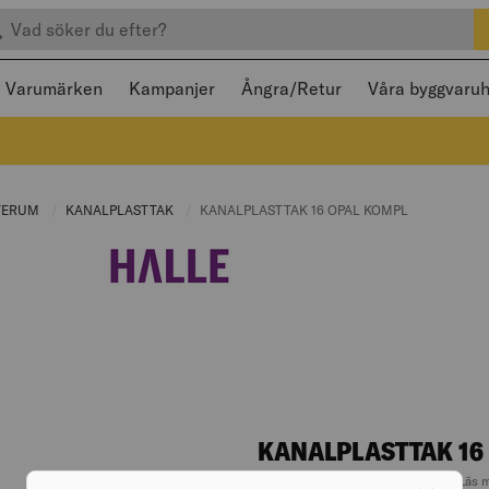
efter produkter
 och stängas med Escape
Varumärken
Kampanjer
Ångra/Retur
Våra byggvaru
NT PAGE:
TERUM
CURRENT PAGE:
KANALPLASTTAK
CURRENT PAGE:
CURRENT PAGE:
KANALPLASTTAK 16 OPAL KOMPL
KANALPLASTTAK 16
BÄRANDE 3500X1050MM 2
Läs 