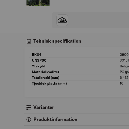
Teknisk specifikation
BK04
0900
UNSPSC
30151
Ytskydd
Belag
Materialkvalitet
PC (p
Totalbredd (mm)
6 472
Tjocklek platta (mm)
16
Varianter
Produktinformation