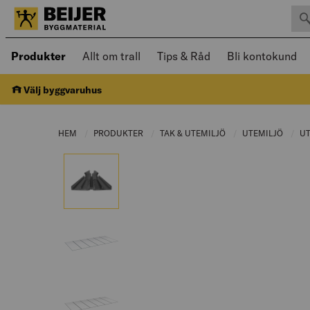
Sök 
Öppnad meny kan navigeras med piltangenter
Produkter
Allt om trall
Tips & Råd
Bli kontokund
Välj byggvaruhus
HEM
PRODUKTER
CURRENT PAGE:
TAK & UTEMILJÖ
CURRENT PAGE:
UTEMILJÖ
CURRE
U