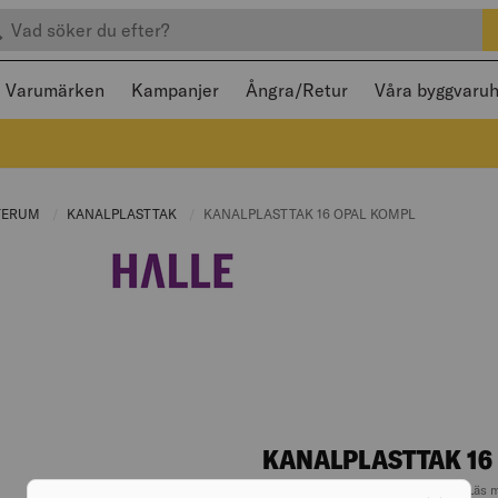
efter produkter
 och stängas med Escape
Varumärken
Kampanjer
Ångra/Retur
Våra byggvaru
NT PAGE:
TERUM
CURRENT PAGE:
KANALPLASTTAK
CURRENT PAGE:
CURRENT PAGE:
KANALPLASTTAK 16 OPAL KOMPL
KANALPLASTTAK 16
BÄRANDE 3500X1050MM 2
Läs 