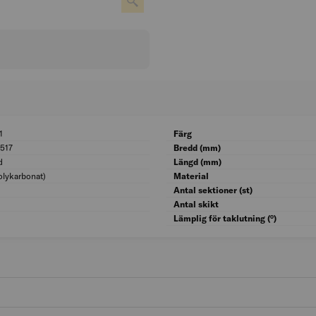
1
BK04: 09001
Färg
517
UNSPSC: 30151517
Bredd (mm)
d
Ytskydd: Belagd
Längd (mm)
olykarbonat)
Materialkvalitet: PC (polykarbonat)
Material
Totalbredd (mm): 6 472
Antal sektioner (st)
Tjocklek platta (mm): 16
Antal skikt
Lämplig för taklutning (°)