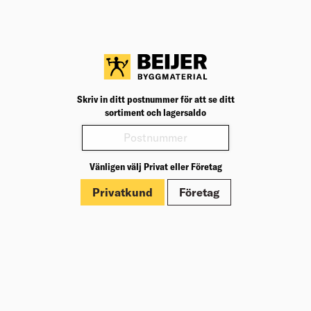
mot en bastufolie. Då man alltid bygger en bastu som ett
rum i rummet är det ingen risk.
Skriv in ditt postnummer för att se ditt
sortiment och lagersaldo
Om Beijer Bygg
Vänligen välj Privat eller Företag
Vår affärsidé
Vår historia
Privatkund
Företag
Hälsa & säkerhet
Branschrapport
Miljö & Hållbarhet
Press
Kundklubb Beijer Plus
Jobba hos oss
Nyheter