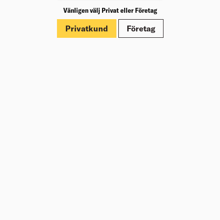
Vänligen välj Privat eller Företag
Privatkund
Företag
På Beijer har vi många duktiga specialister inom ämnet
som kan hjälp dig med planering för byta av tak eller
tilläggsisolering.
Tänker du att du ska lägga taket själv? Du kan spara en hel