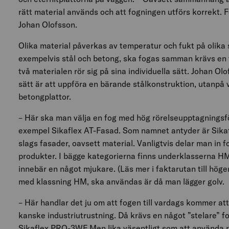
rätt material används och att fogningen utförs korrekt.
Johan Olofsson.
Olika material påverkas av temperatur och fukt på olika
exempelvis stål och betong, ska fogas samman krävs en 
två materialen rör sig på sina individuella sätt. Johan Olo
sätt är att uppföra en bärande stålkonstruktion, utanpå 
betongplattor.
– Här ska man välja en fog med hög rörelseupptagningsfö
exempel Sikaflex AT-Fasad. Som namnet antyder är Sikaf
slags fasader, oavsett material. Vanligtvis delar man in 
produkter. I bägge kategorierna finns underklasserna H
innebär en något mjukare. (Läs mer i faktarutan till höger
med klassning HM, ska användas är då man lägger golv.
– Här handlar det ju om att fogen till vardags kommer at
kanske industriutrustning. Då krävs en något ”stelare” 
Sikaflex PRO-3WF Men lika väsentligt som att använda rät