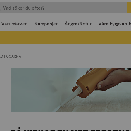
efter produkter
 och stängas med Escape
Varumärken
Kampanjer
Ångra/Retur
Våra byggvaru
ED FOGARNA