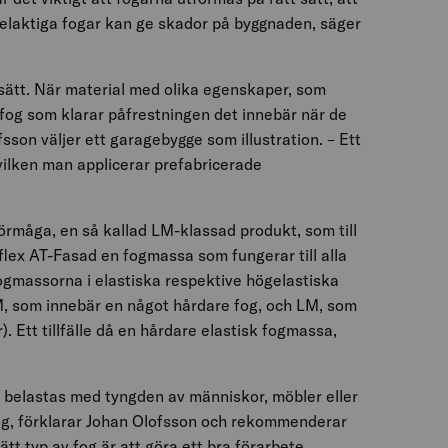
 Felaktiga fogar kan ge skador på byggnaden, säger
 sätt. När material med olika egenskaper, som
fog som klarar påfrestningen det innebär när de
fsson väljer ett garagebygge som illustration. – Ett
vilken man applicerar prefabricerade
rmåga, en så kallad LM-klassad produkt, som till
lex AT-Fasad en fogmassa som fungerar till alla
fogmassorna i elastiska respektive högelastiska
M, som innebär en något hårdare fog, och LM, som
). Ett tillfälle då en hårdare elastisk fogmassa,
t belastas med tyngden av människor, möbler eller
fog, förklarar Johan Olofsson och rekommenderar
t typ av fog är att göra ett bra förarbete.