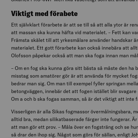
Viktigt med förabete
Ett självklart förarbete är att se till så att alla ytor är ren
att massan ska kunna häfta vid materialet. – Fett kan va
Främsta skälet till att yrkesmålare använder handskar är a
materialet. Ett gott förarbete kan också innebära att al
Olofsson påpekar också att man ska foga innan man mål
– Om en fog ska kunna göra sitt bästa så måste den ha b
misstag som amatörer gör är att använda för mycket fogm
bedrar man sig. Om man till exempel fyller springan mell
betongväggen, innebär det att fogen istället blir svagare
Om a och b ska fogas samman, så är det viktigt att inte 
Visserligen är alla Sikas fogmassor övermålningsbara, me
alltid bra, medan silikatbaserade färger inte fungerar.
att man gör ett prov. – Måla över en fogsträng och se hur
så drar den ihop sig. Något som görs för sällan, enligt Jo