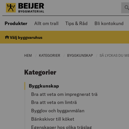
Sök 
Öppnad meny kan navigeras med piltangenter
Produkter
Allt om trall
Tips & Råd
Bli kontokund
Välj byggvaruhus
HEM
KATEGORIER
CURRENT PAGE:
BYGGKUNSKAP
CURRENT PAGE:
CURRENT PAGE:
SÅ LYCKAS DU M
Kategorier
Byggkunskap
Bra att veta om impregnerat trä
Bra att veta om limträ
Bygglov och bygganmälan
Bänkskivor till köket
Egenskaper hos olika träslag