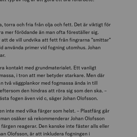
a, torra och fria från olja och fett. Det är viktigt för
ra mer förödande än man ofta föreställer sig.
tt de vill undvika att fett från fingrarna ”smittar”
ltid använda primer vid fogning utomhus. Johan
ar.
ra kontakt med grundmaterialet. Ett vanligt
assa, i tron att mer betyder starkare. Men där
an två väggplankor med fogmassa ända in till
 eftersom den hindras att röra sig som den ska. –
fästa fogen även vid c, säger Johan Olofsson.
n inte med vilka färger som helst. – Plastfärg går
 Är man osäker så rekommenderar Johan Olofsson
 färgen reagerar. Den kanske inte fäster alls eller
han Olofsson, är att inkludera fogningen i