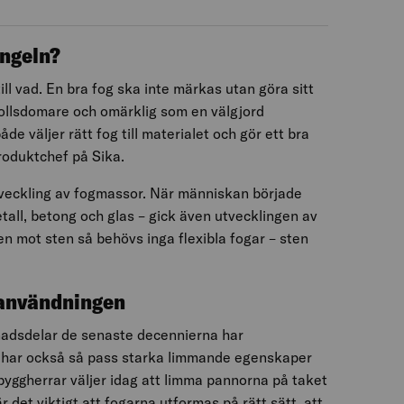
ungeln?
ll vad. En bra fog ska inte märkas utan göra sitt
bollsdomare och omärklig som en välgjord
de väljer rätt fog till materialet och gör ett bra
roduktchef på Sika.
tveckling av fogmassor. När människan började
tall, betong och glas – gick även utvecklingen av
n mot sten så behövs inga flexibla fogar – sten
ganvändningen
adsdelar de senaste decennierna har
 har också så pass starka limmande egenskaper
 byggherrar väljer idag att limma pannorna på taket
det viktigt att fogarna utformas på rätt sätt, att