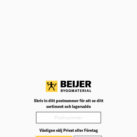
A = EP är ≤ 50 procent av kravet för en ny byggnad.
B = EP är > 50 - ≤ 75 procent av kravet för en ny
byggnad.
C = EP är > 75 - ≤ 100 procent kravet för en ny byggnad.
D = EP är > 100 - ≤ 135 procent av kravet för en ny
byggnad.
E = EP är > 135 - ≤ 180 procent av kravet för en ny
byggnad.
F = EP är > 180 - ≤ 235 procent av kravet för en ny
byggnad.
G = EP är > 235 procent av kravet för en ny byggnad.
Skriv in ditt postnummer för att se ditt
sortiment och lagersaldo
Vänligen välj Privat eller Företag